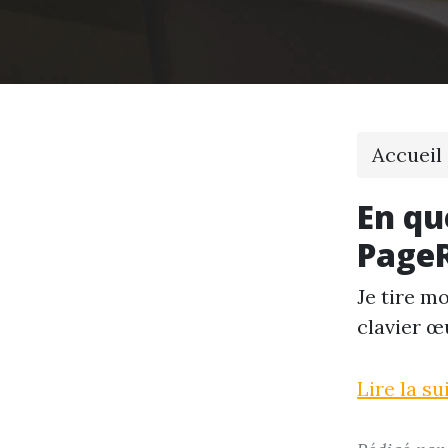
Accueil
En qu
Page
Je tire m
clavier œ
Lire la s