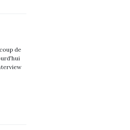
n coup de
ourd'hui
nterview