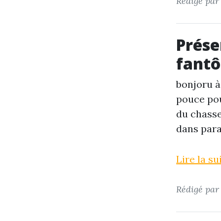
Rédigé pa
Prése
fant
bonjoru à 
pouce pour
du
chass
dans par
Lire la s
Rédigé pa