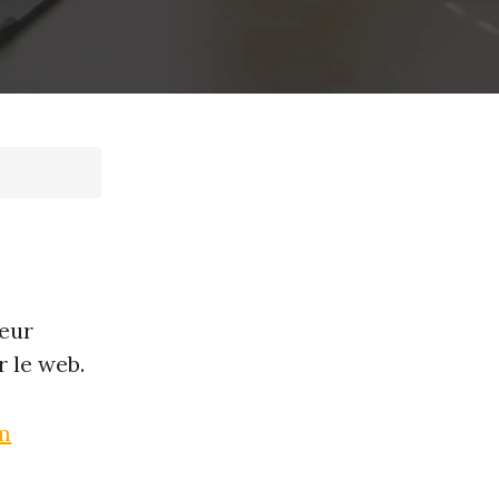
leur
r le web.
om