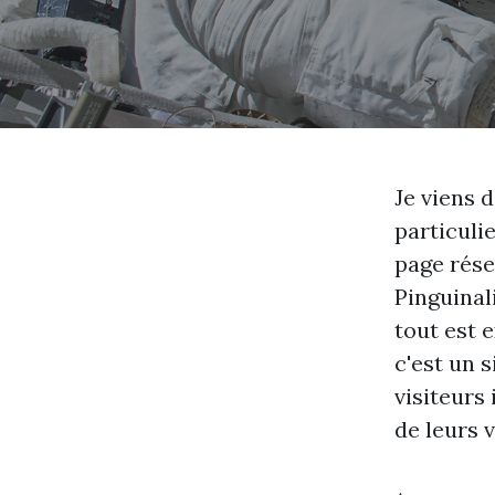
Je viens 
particuli
page rése
Pinguinal
tout est e
c'est un s
visiteurs
de leurs 