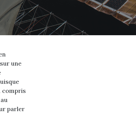
 en
 sur une
e
puisque
en compris
 au
ur parler