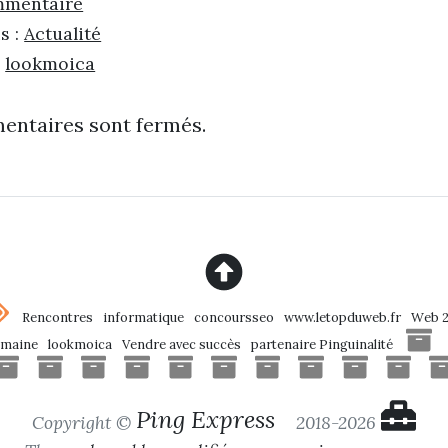
mmentaire
s :
Actualité
:
lookmoica
entaires sont fermés.
Rencontres
informatique
concoursseo
www.letopduweb.fr
Web 
umaine
lookmoica
Vendre avec succès
partenaire Pinguinalité
Ping Express
Copyright ©
2018-2026