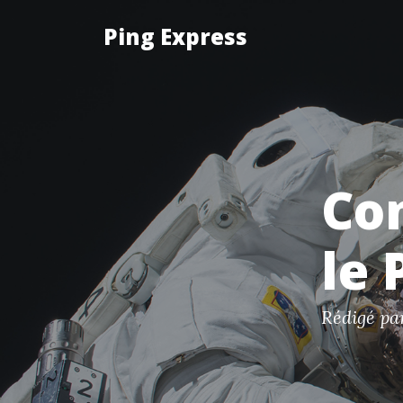
Ping Express
Co
le 
Rédigé p