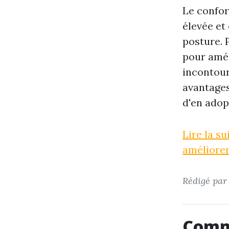
Le confor
élevée et
posture. 
pour amél
incontour
avantages
d'en adop
Lire la s
améliorer
Rédigé pa
Comme