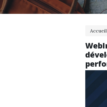
Accueil
WebIn
dével
perf