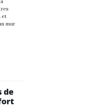
la
tres
 et
 un mur
s de
fort