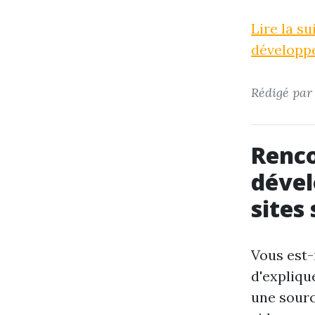
Lire la s
développe
Rédigé pa
Renco
dével
sites 
Vous est-
d'expliqu
une sourc