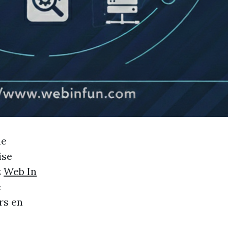
ne
ise
z
Web In
e
rs en