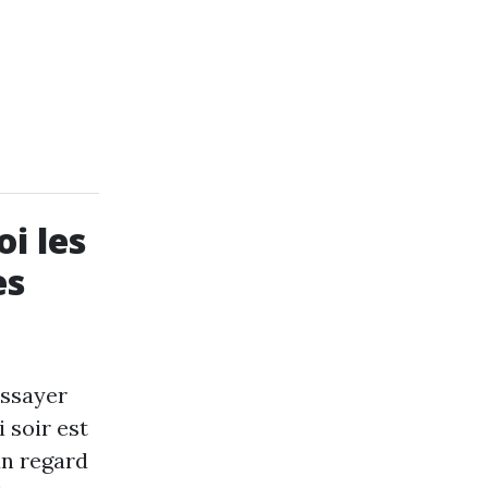
i les
es
essayer
 soir est
un regard