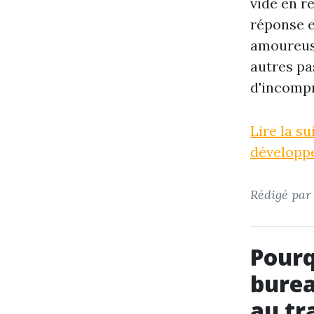
vide en re
réponse e
amoureuse
autres pa
d'incomp
Lire la s
développe
Rédigé pa
Pourq
burea
au tr