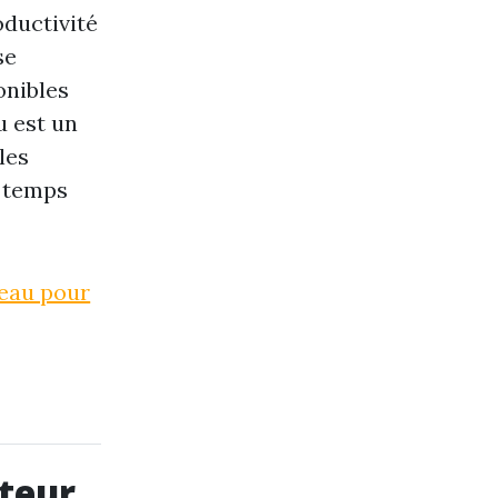
oductivité
se
onibles
u est un
les
t temps
reau pour
teur