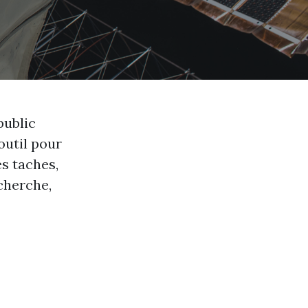
public
outil pour
s taches,
cherche,