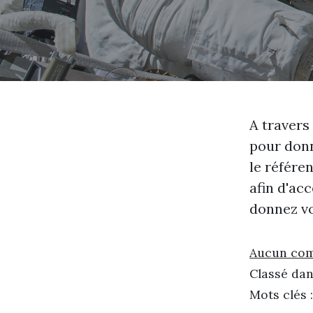
A travers
pour donn
le référe
afin d'ac
donnez vo
Aucun co
Classé dan
Mots clés 