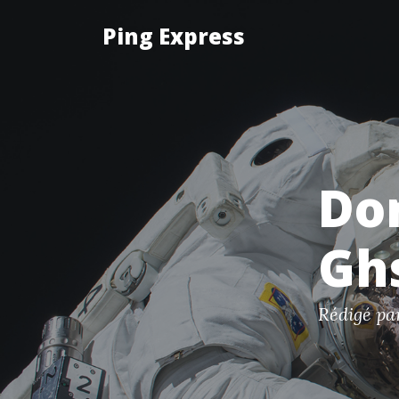
Ping Express
Don
Ghs
Rédigé p