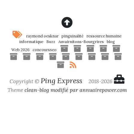
raymond oesknar
pinguinalité
ressource humaine
informatique
Buzz
Auvairnitons-Bourgrires
blog
Web 2026
concoursseo
Ping Express
Copyright ©
2018-2026
Theme
clean-blog modifié par annuairepower.com