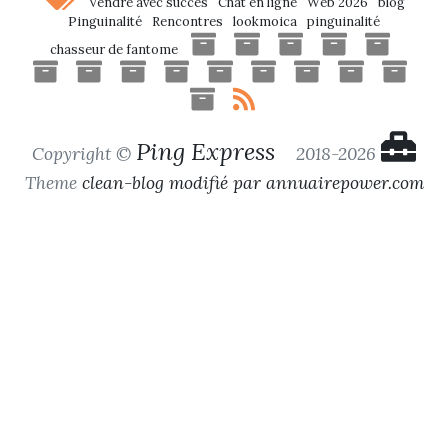
Vendre avec succès
Chat en ligne
Web 2026
blog
Pinguinalité
Rencontres
lookmoica
pinguinalité
chasseur de fantome
Ping Express
Copyright ©
2018-2026
Theme
clean-blog modifié par annuairepower.com