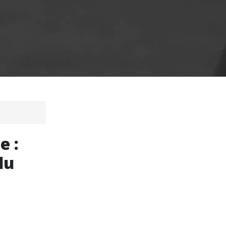
e :
du