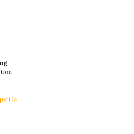
ing
ction
quoi la