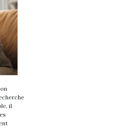
 on
recherche
e, il
des
ent