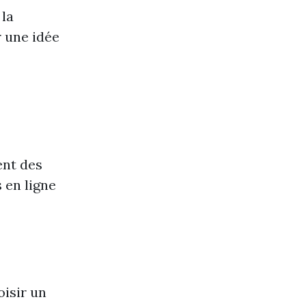
 la
 une idée
ent des
 en ligne
oisir un