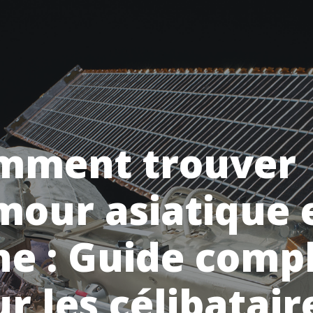
mment trouver
mour asiatique 
ne : Guide comp
r les célibatair