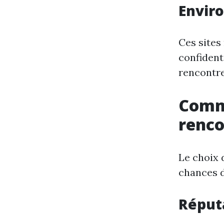
Envir
Ces sites
confident
rencontre
Comme
renco
Le choix 
chances d
Réputa