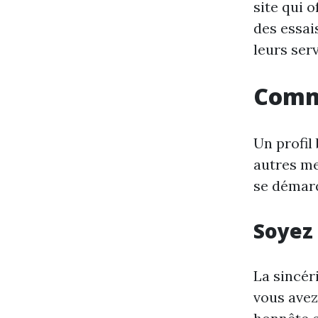
site qui 
des essai
leurs ser
Comme
Un profil 
autres me
se démarq
Soyez
La sincér
vous avez