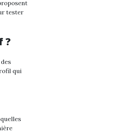
 proposent
ur tester
f ?
n des
ofil qui
squelles
nière