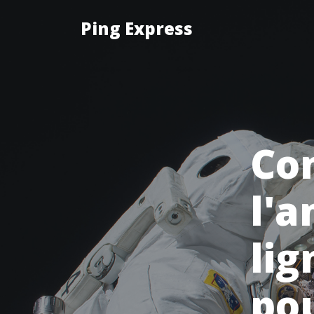
Ping Express
Co
l'a
lig
pou