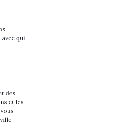
os
 avec qui
et des
ns et les
vous
ille.