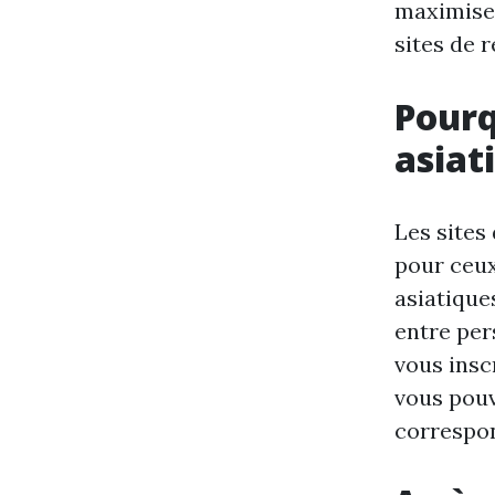
maximiser
sites de 
Pourq
asiat
Les sites
pour ceu
asiatique
entre per
vous insc
vous pouv
correspon