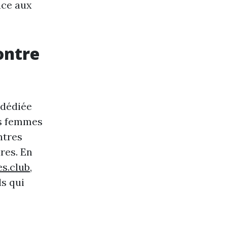
âce aux
ontre
 dédiée
es femmes
ntres
res. En
s.club
,
ls qui