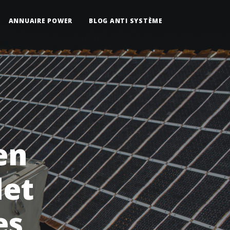
ANNUAIRE POWER
BLOG ANTI SYSTÈME
en
let
es