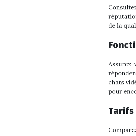
Consultez
réputatio
de la qual
Foncti
Assurez-v
répondent
chats vid
pour enco
Tarif
Comparez 