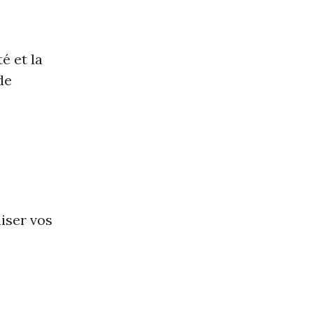
é et la
de
iser vos